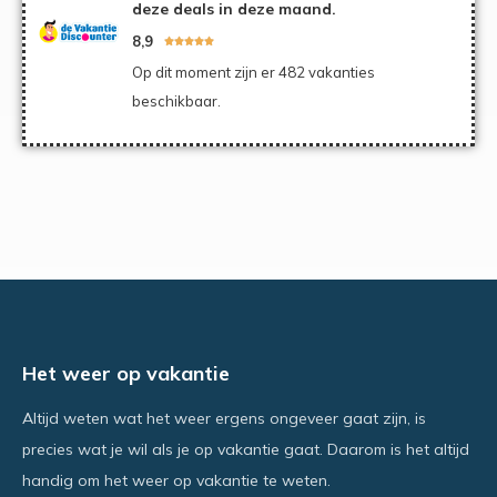
deze deals in deze maand.
8,9





Op dit moment zijn er 482 vakanties
beschikbaar.
Het weer op vakantie
Altijd weten wat het weer ergens ongeveer gaat zijn, is
precies wat je wil als je op vakantie gaat. Daarom is het altijd
handig om het weer op vakantie te weten.