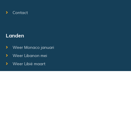
Contact
Landen
Weer Monaco januari
Weer Libanon mei
Weer Libië maart
Random regio's
Weer Luxemburg december
Weer Laos Juni
Weer Israël februari