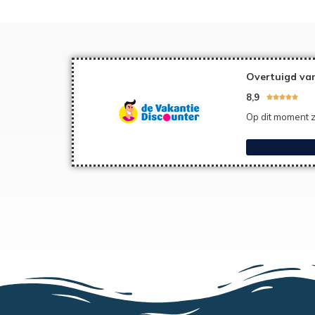
Overtuigd van
8,9





Op dit moment z