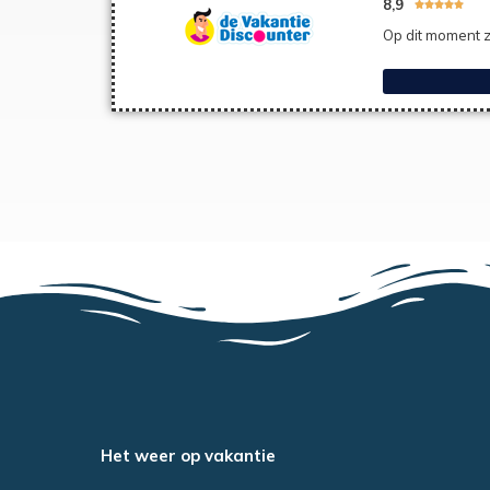
8,9





Op dit moment z
Het weer op vakantie