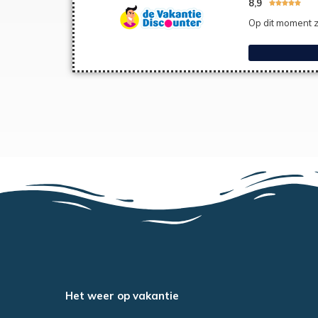
8,9





Op dit moment z
Het weer op vakantie