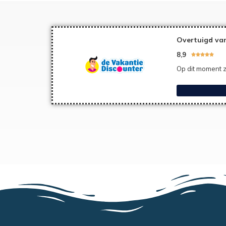
Overtuigd van
8,9





Op dit moment z