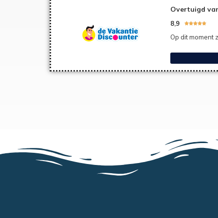
Overtuigd van
8,9





Op dit moment z