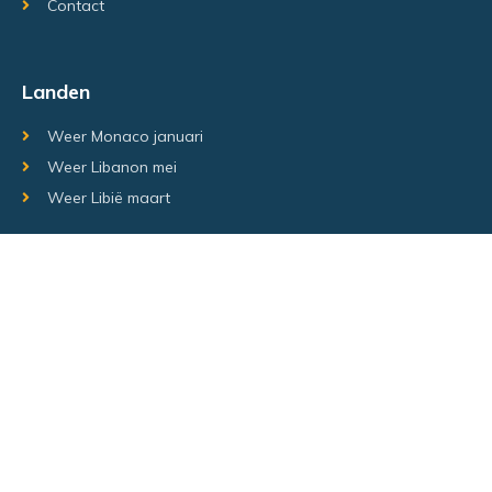
Contact
Landen
Weer Monaco januari
Weer Libanon mei
Weer Libië maart
Random regio's
Weer Luxemburg december
Weer Laos Juni
Weer Israël februari
Random steden