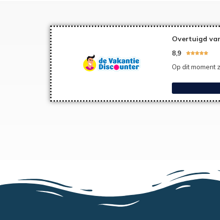
Overtuigd van
8,9





Op dit moment z