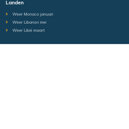
Landen
Weer Monaco januari
Weer Libanon mei
Weer Libië maart
Random regio's
Weer Luxemburg december
Weer Laos Juni
Weer Israël februari
Random steden