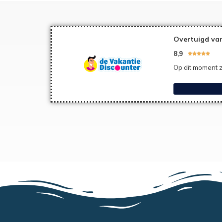
Overtuigd van
8,9





Op dit moment z