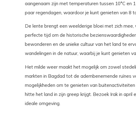
aangenaam zijn met temperaturen tussen 10°C en 15°C.
paar regendagen, waardoor je kunt genieten van 8 tot
De lente brengt een weelderige bloei met zich mee, w
perfecte tijd om de historische bezienswaardigheden
bewonderen en de unieke cultuur van het land te erv
wandelingen in de natuur, waarbij je kunt genieten van
Het milde weer maakt het mogelijk om zowel stedelij
markten in Bagdad tot de adembenemende ruïnes van B
mogelijkheden om te genieten van buitenactiviteite
hitte het land in zijn greep krijgt. Bezoek Irak in apri
ideale omgeving.