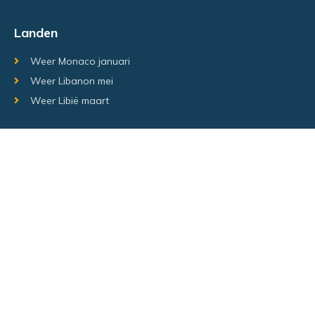
Landen
Weer Monaco januari
Weer Libanon mei
Weer Libië maart
Random regio's
Weer Luxemburg december
Weer Laos Juni
Weer Israël februari
Random steden