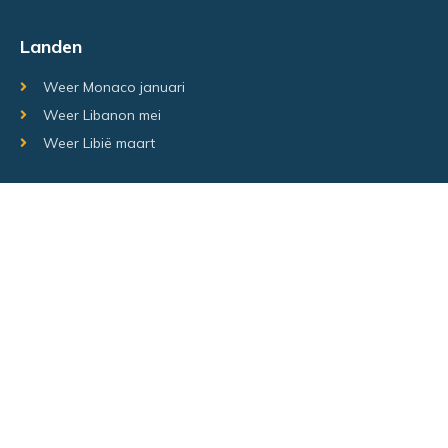
Landen
Weer Monaco januari
Weer Libanon mei
Weer Libië maart
Random regio's
Weer Luxemburg december
Weer Laos Juni
Weer Israël februari
Random steden