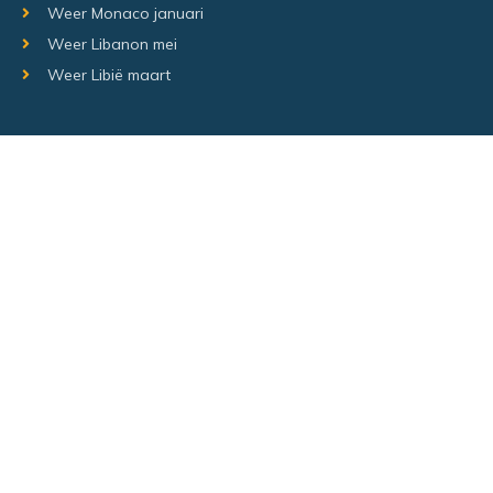
Weer Monaco januari
Weer Libanon mei
Weer Libië maart
Random regio's
Weer Luxemburg december
Weer Laos Juni
Weer Israël februari
Random steden
Hetweeropvakantie.nl – Alle rechten voorbehouden –
Sitemap