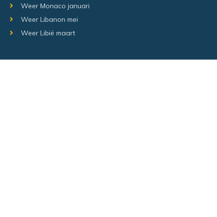
Weer Monaco januari
Weer Libanon mei
Weer Libië maart
Random regio's
Weer Luxemburg december
Weer Laos Juni
Weer Israël februari
Random steden
Hetweeropvakantie.nl – Alle rechten voorbehouden –
Sitemap