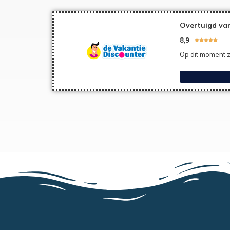
Overtuigd van
8,9





Op dit moment z