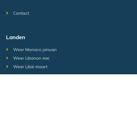
Contact
Landen
Weer Monaco januari
Weer Libanon mei
Weer Libië maart
Random regio's
Weer Luxemburg december
Weer Laos Juni
Weer Israël februari