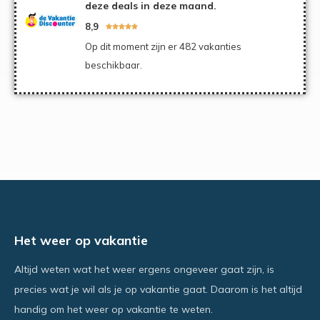
deze deals in deze maand.
8,9





Op dit moment zijn er 482 vakanties
beschikbaar.
Het weer op vakantie
Altijd weten wat het weer ergens ongeveer gaat zijn, is
precies wat je wil als je op vakantie gaat. Daarom is het altijd
handig om het weer op vakantie te weten.