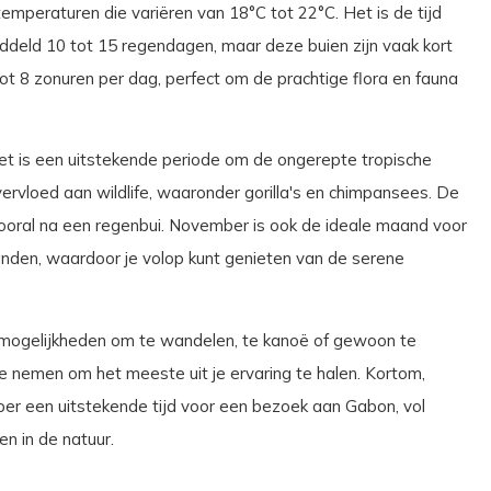
mperaturen die variëren van 18°C tot 22°C. Het is de tijd
ddeld 10 tot 15 regendagen, maar deze buien zijn vaak kort
ot 8 zonuren per dag, perfect om de prachtige flora en fauna
et is een uitstekende periode om de ongerepte tropische
rvloed aan wildlife, waaronder gorilla's en chimpansees. De
, vooral na een regenbui. November is ook de ideale maand voor
nden, waardoor je volop kunt genieten van de serene
p mogelijkheden om te wandelen, te kanoë of gewoon te
e nemen om het meeste uit je ervaring te halen. Kortom,
ber een uitstekende tijd voor een bezoek aan Gabon, vol
n in de natuur.