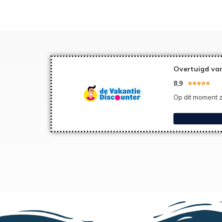
Overtuigd van
8,9





Op dit moment z