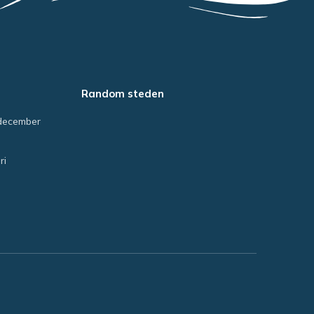
Random steden
december
ri