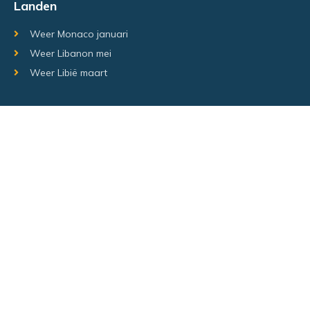
Landen
Weer Monaco januari
Weer Libanon mei
Weer Libië maart
Random regio's
Weer Luxemburg december
Weer Laos Juni
Weer Israël februari
Random steden