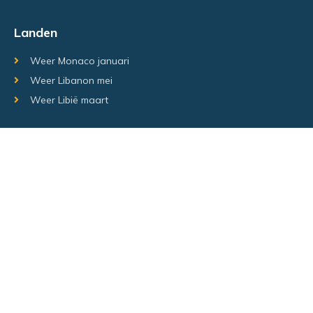
Landen
Weer Monaco januari
Weer Libanon mei
Weer Libië maart
Random regio's
Weer Luxemburg december
Weer Laos Juni
Weer Israël februari
Random steden