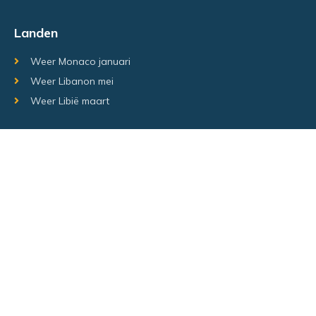
Landen
Weer Monaco januari
Weer Libanon mei
Weer Libië maart
Random regio's
Weer Luxemburg december
Weer Laos Juni
Weer Israël februari
Random steden