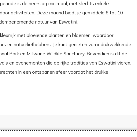
eriode is de neerslag minimaal, met slechts enkele
tdoor activiteiten. Deze maand biedt je gemiddeld 8 tot 10
 adembenemende natuur van Eswatini.
kleurrijk met bloeiende planten en bloemen, waardoor
rs en natuurliefhebbers. Je kunt genieten van indrukwekkende
onal Park en Mlilwane Wildlife Sanctuary. Bovendien is dit de
ivals en evenementen die de rijke tradities van Eswatini vieren.
gerechten in een ontspanen sfeer voordat het drukke