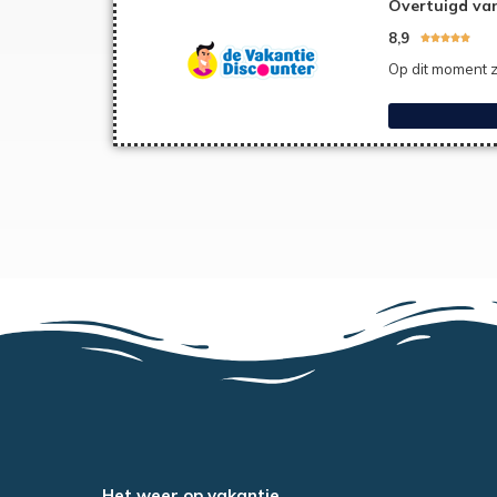
Overtuigd van
8,9





Op dit moment z
Het weer op vakantie