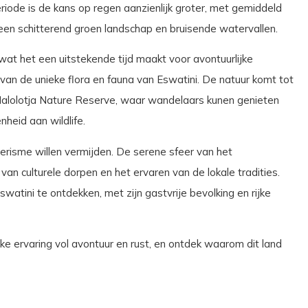
iode is de kans op regen aanzienlijk groter, met gemiddeld
een schitterend groen landschap en bruisende watervallen.
wat het een uitstekende tijd maakt voor avontuurlijke
 van de unieke flora en fauna van Eswatini. De natuur komt tot
e Malolotja Nature Reserve, waar wandelaars kunen genieten
eid aan wildlife.
oerisme willen vermijden. De serene sfeer van het
an culturele dorpen en het ervaren van de lokale tradities.
atini te ontdekken, met zijn gastvrije bevolking en rijke
ijke ervaring vol avontuur en rust, en ontdek waarom dit land