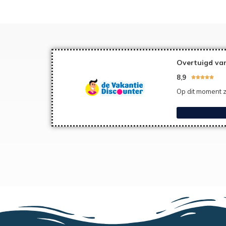
Overtuigd van
8,9





Op dit moment z