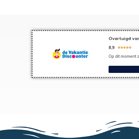
Overtuigd van
8,9





Op dit moment z