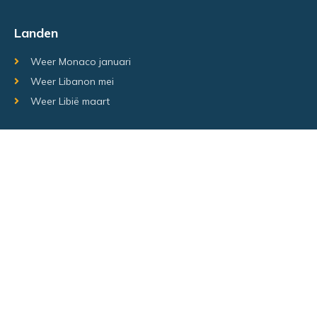
Landen
Weer Monaco januari
Weer Libanon mei
Weer Libië maart
Random regio's
Weer Luxemburg december
Weer Laos Juni
Weer Israël februari
Random steden