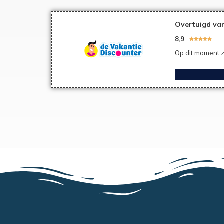
Overtuigd van
8,9





Op dit moment z