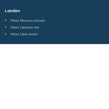
Landen
Weer Monaco januari
Weer Libanon mei
Weer Libië maart
Random regio's
Weer Luxemburg december
Weer Laos Juni
Weer Israël februari
Random steden