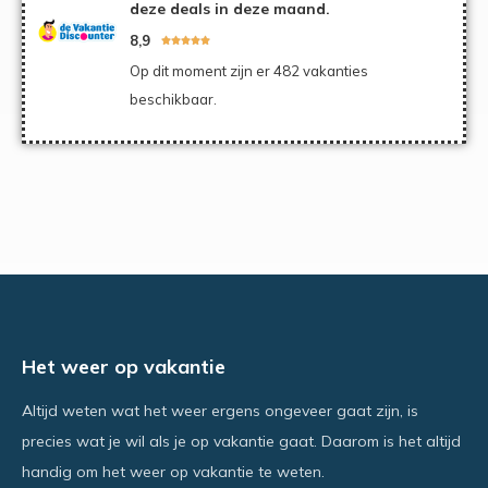
deze deals in deze maand.
8,9





Op dit moment zijn er 482 vakanties
beschikbaar.
Het weer op vakantie
Altijd weten wat het weer ergens ongeveer gaat zijn, is
precies wat je wil als je op vakantie gaat. Daarom is het altijd
handig om het weer op vakantie te weten.