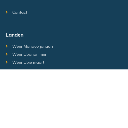
Contact
Landen
Weer Monaco januari
Weer Libanon mei
Weer Libië maart
Random regio's
Weer Luxemburg december
Weer Laos Juni
Weer Israël februari