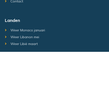
Contact
Landen
Weer Monaco januari
Weer Libanon mei
Weer Libië maart
Random regio's
Weer Luxemburg december
Weer Laos Juni
Weer Israël februari
Random steden