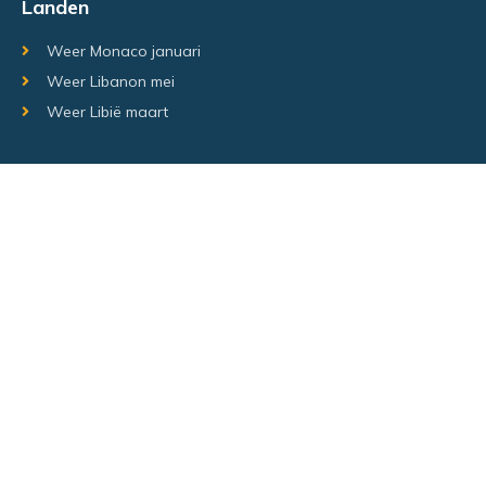
Landen
Weer Monaco januari
Weer Libanon mei
Weer Libië maart
Random regio's
Weer Luxemburg december
Weer Laos Juni
Weer Israël februari
Random steden