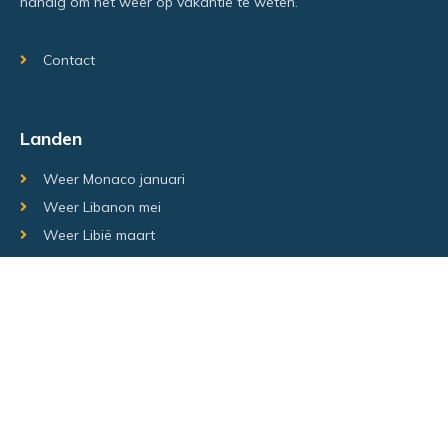
handig om het weer op vakantie te weten.
Contact
Landen
Weer Monaco januari
Weer Libanon mei
Weer Libië maart
Random regio's
Weer Luxemburg december
Weer Laos Juni
Weer Israël februari