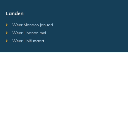
Landen
Weer Monaco januari
Weer Libanon mei
Weer Libië maart
Random regio's
Weer Luxemburg december
Weer Laos Juni
Weer Israël februari
Random steden