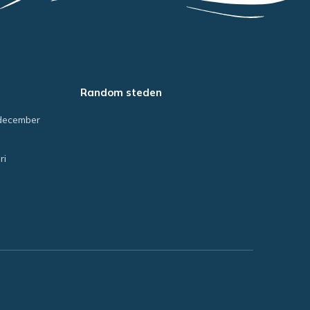
Random steden
december
ri