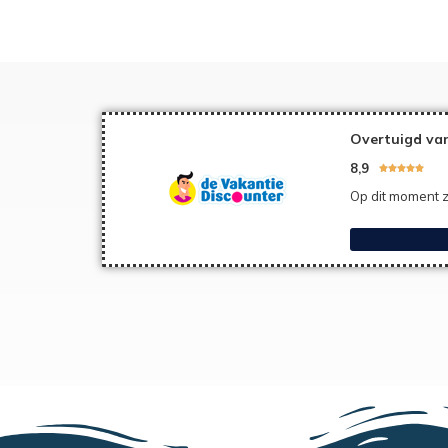
Overtuigd van
8,9





Op dit moment z