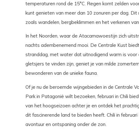
temperaturen rond de 15°C. Regen komt zelden voor,
kunt genieten van meer dan 10 zonuren per dag. Dit m
zoals wandelen, bergbeklimmen en het verkenen van 
In het Noorden, waar de Atacamawoestijn zich uitstr
nachts adembenemend mooi. De Centrale Kust biedt m
stranddag, met water dat uitnodigend warm is voor ee
gletsjers te vinden zijn, geniet je van milde zomertem
bewonderen van de unieke fauna.
Of je nu de beroemde wijngebieden in de Centrale Va
Park in Patagonië wilt bezoeken, februari in Chili bie
van het hoogseizoen achter je en ontdek het prachtige
dit fascinerende land te bieden heeft. Chili in februar
avontuur en ontspaning onder de zon.