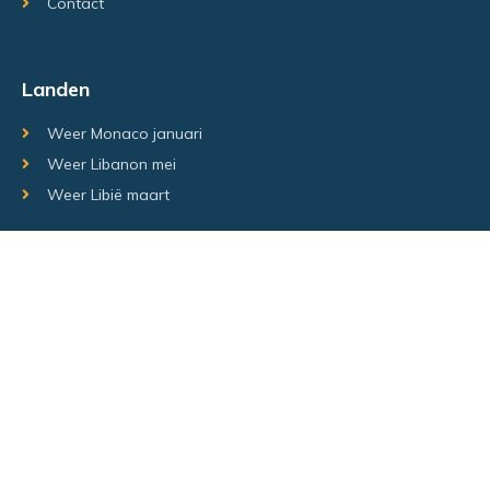
Contact
Landen
Weer Monaco januari
Weer Libanon mei
Weer Libië maart
Random regio's
Weer Luxemburg december
Weer Laos Juni
Weer Israël februari
Random steden