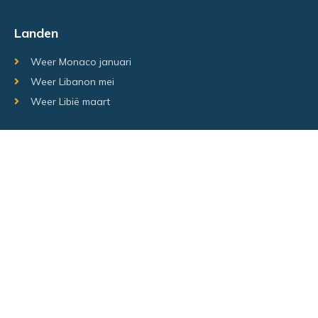
Landen
Weer Monaco januari
Weer Libanon mei
Weer Libië maart
Random regio's
Weer Luxemburg december
Weer Laos Juni
Weer Israël februari
Random steden