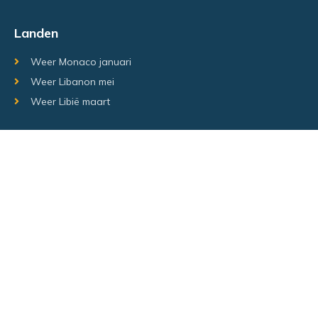
Landen
Weer Monaco januari
Weer Libanon mei
Weer Libië maart
Random regio's
Weer Luxemburg december
Weer Laos Juni
Weer Israël februari
Random steden