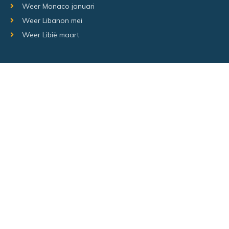
Weer Monaco januari
Weer Libanon mei
Weer Libië maart
Random regio's
Weer Luxemburg december
Weer Laos Juni
Weer Israël februari
Random steden
Hetweeropvakantie.nl – Alle rechten voorbehouden –
Sitemap