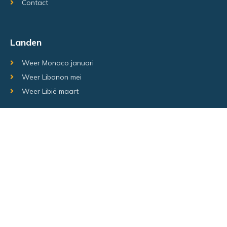
Contact
Landen
Weer Monaco januari
Weer Libanon mei
Weer Libië maart
Random regio's
Weer Luxemburg december
Weer Laos Juni
Weer Israël februari
Random steden