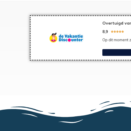
Overtuigd van
8,9





Op dit moment z