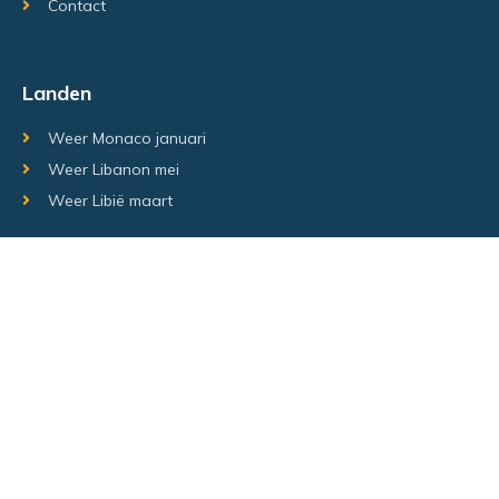
Contact
Landen
Weer Monaco januari
Weer Libanon mei
Weer Libië maart
Random regio's
Weer Luxemburg december
Weer Laos Juni
Weer Israël februari
Random steden