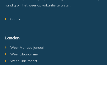
handig om het weer op vakantie te weten.
Contact
Landen
Weer Monaco januari
Weer Libanon mei
Weer Libië maart
Random regio's
Weer Luxemburg december
Weer Laos Juni
Weer Israël februari