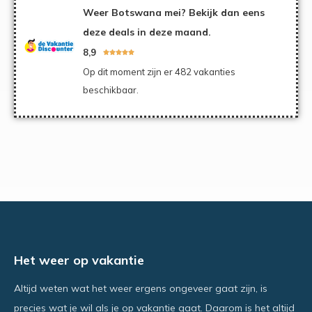
Weer Botswana mei? Bekijk dan eens
deze deals in deze maand.
8,9





Op dit moment zijn er 482 vakanties
beschikbaar.
Het weer op vakantie
Altijd weten wat het weer ergens ongeveer gaat zijn, is
precies wat je wil als je op vakantie gaat. Daarom is het altijd