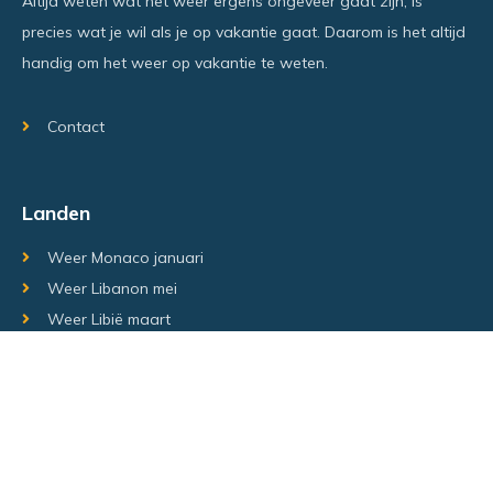
Altijd weten wat het weer ergens ongeveer gaat zijn, is
precies wat je wil als je op vakantie gaat. Daarom is het altijd
handig om het weer op vakantie te weten.
Contact
Landen
Weer Monaco januari
Weer Libanon mei
Weer Libië maart
Random regio's
Weer Luxemburg december
Weer Laos Juni