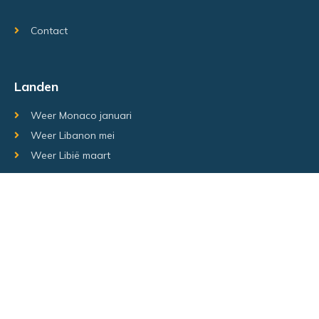
Contact
Landen
Weer Monaco januari
Weer Libanon mei
Weer Libië maart
Random regio's
Weer Luxemburg december
Weer Laos Juni
Weer Israël februari