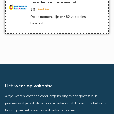
deze deals in deze maand.
8,9





Op dit moment zijn er 482 vakanties
beschikbaar.
Het weer op vakantie
Altijd weten wat het weer ergens ongeveer gaat zijn, is
precies wat je wil als je op vakantie gaat. Daarom is het altijd
handig om het weer op vakantie te weten.