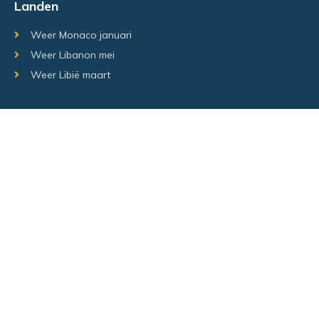
Landen
Weer Monaco januari
Weer Libanon mei
Weer Libië maart
Random regio's
Weer Luxemburg december
Weer Laos Juni
Weer Israël februari
Random steden