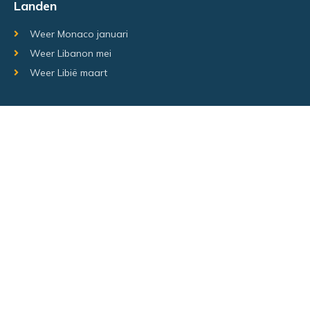
Landen
Weer Monaco januari
Weer Libanon mei
Weer Libië maart
Random regio's
Weer Luxemburg december
Weer Laos Juni
Weer Israël februari
Random steden