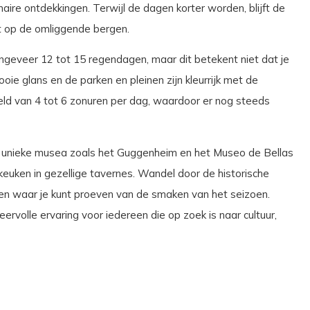
naire ontdekkingen. Terwijl de dagen korter worden, blijft de
cht op de omliggende bergen.
ngeveer 12 tot 15 regendagen, maar dit betekent niet dat je
e glans en de parken en pleinen zijn kleurrijk met de
eld van 4 tot 6 zonuren per dag, waardoor er nog steeds
n unieke musea zoals het Guggenheim en het Museo de Bellas
keuken in gezellige tavernes. Wandel door de historische
ten waar je kunt proeven van de smaken van het seizoen.
eervolle ervaring voor iedereen die op zoek is naar cultuur,