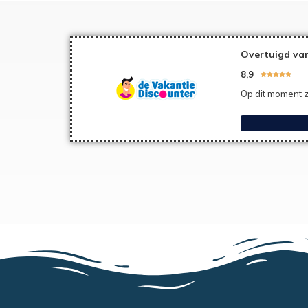
Overtuigd van
8,9





Op dit moment z