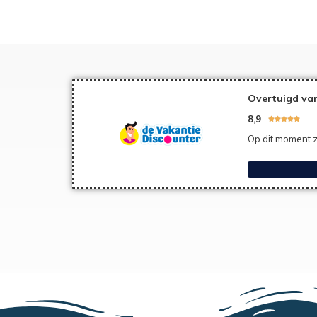
Overtuigd van
8,9





Op dit moment z