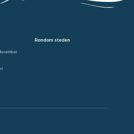
Random steden
december
ri