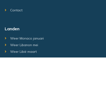
Contact
Landen
Weer Monaco januari
Weer Libanon mei
Weer Libië maart
Random regio's
Weer Luxemburg december
Weer Laos Juni
Weer Israël februari