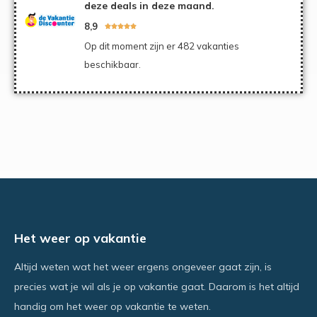
deze deals in deze maand.
8,9





Op dit moment zijn er 482 vakanties
beschikbaar.
Het weer op vakantie
Altijd weten wat het weer ergens ongeveer gaat zijn, is
precies wat je wil als je op vakantie gaat. Daarom is het altijd
handig om het weer op vakantie te weten.