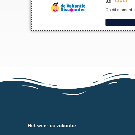
8,9





Op dit moment z
Het weer op vakantie