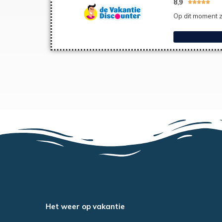
8,9





Op dit moment z
Het weer op vakantie