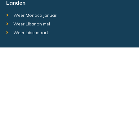
Landen
Weer Monaco januari
Weer Libanon mei
Weer Libië maart
Random regio's
Weer Luxemburg december
Weer Laos Juni
Weer Israël februari
Random steden